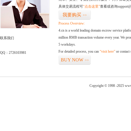
具体交易流程可
“点击这里”
查看或咨询support@
我要购买
>>
Process Overview:
4.cn is a world leading domain escrow service plat
million RMB transaction volume every year. We promi
联系我们
5 workdays.
For detailed process, you can
“visit here”
or contact
QQ：2726103981
BUY NOW
>>
Copyright © 1998 -2025 www.