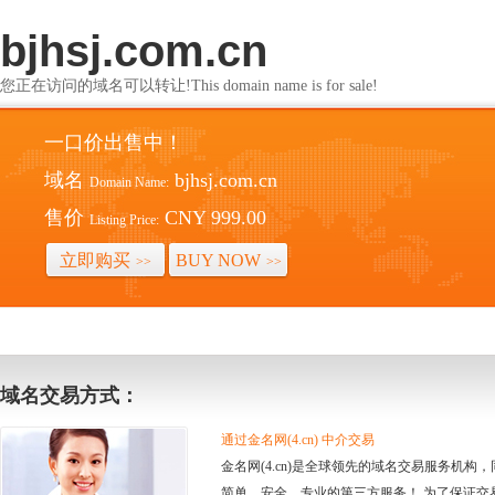
bjhsj.com.cn
您正在访问的域名可以转让!This domain name is for sale!
一口价出售中！
域名
bjhsj.com.cn
Domain Name:
售价
CNY 999.00
Listing Price:
立即购买
BUY NOW
>>
>>
域名交易方式：
通过金名网(4.cn) 中介交易
金名网(4.cn)是全球领先的域名交易服务机
简单、安全、专业的第三方服务！ 为了保证交